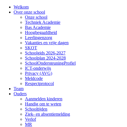
Welkom
Over onze school
Onze school
Techniek Academie
Bas Academie
Hoogbegaafdheid
Leerlingenzorg
Vakanties en vrije dagen
SKOT
Schoolgids 2026-2027
Schoolplan 2024-2028
SchoolOndersteuningProfiel
ICT-onderwijs
Privacy (AVG)
Meldcode
Respectprotocol
Team
Ouders
Aanmelden kinderen
Handig om te weten
Schooltijden
Ziek- en absentiemelding
Verlof
MR