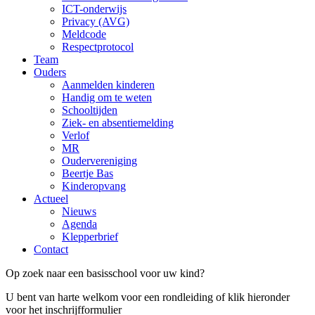
ICT-onderwijs
Privacy (AVG)
Meldcode
Respectprotocol
Team
Ouders
Aanmelden kinderen
Handig om te weten
Schooltijden
Ziek- en absentiemelding
Verlof
MR
Oudervereniging
Beertje Bas
Kinderopvang
Actueel
Nieuws
Agenda
Klepperbrief
Contact
Op zoek naar een basisschool voor uw kind?
U bent van harte welkom voor een rondleiding of klik hieronder
voor het inschrijfformulier