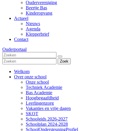
Oudervereniging
Beertje Bas
Kinderopvang
Actueel
Nieuws
Agenda
Klepperbrief
Contact
Ouderportaal
Zoek
Welkom
Over onze school
Onze school
Techniek Academie
Bas Academie
Hoogbegaafdheid
Leerlingenzorg
Vakanties en vrije dagen
SKOT
Schoolgids 2026-2027
Schoolplan 2024-2028
SchoolOndersteuningProfiel