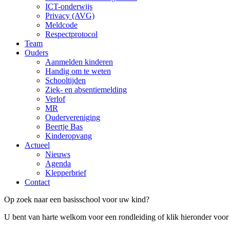
ICT-onderwijs
Privacy (AVG)
Meldcode
Respectprotocol
Team
Ouders
Aanmelden kinderen
Handig om te weten
Schooltijden
Ziek- en absentiemelding
Verlof
MR
Oudervereniging
Beertje Bas
Kinderopvang
Actueel
Nieuws
Agenda
Klepperbrief
Contact
Op zoek naar een basisschool voor uw kind?
U bent van harte welkom voor een rondleiding of klik hieronder voor h