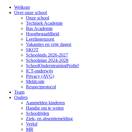
Welkom
Over onze school
Onze school
Techniek Academie
Bas Academie
Hoogbegaafdheid
Leerlingenzorg
Vakanties en vrije dagen
SKOT
Schoolgids 2026-2027
Schoolplan 2024-2028
SchoolOndersteuningProfiel
ICT-onderwijs
Privacy (AVG)
Meldcode
Respectprotocol
Team
Ouders
Aanmelden kinderen
Handig om te weten
Schooltijden
Ziek- en absentiemelding
Verlof
MR