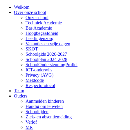
Welkom
Over onze school
Onze school
Techniek Academie
Bas Academie
Hoogbegaafdheid
Leerlingenzorg
Vakanties en vrije dagen
SKOT
Schoolgids 2026-2027
Schoolplan 2024-2028
SchoolOndersteuningProfiel
ICT-onderwijs
Privacy (AVG)
Meldcode
Respectprotocol
Team
Ouders
Aanmelden kinderen
Handig om te weten
Schooltijden
Ziek- en absentiemelding
Verlof
MR