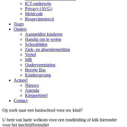
ICT-onderwijs
Privacy (AVG)
Meldcode
Respectprotocol
Team
Ouders
Aanmelden kinderen
Handig om te weten
Schooltijden
Ziek- en absentiemelding
Verlof
MR
Oudervereniging
Beertje Bas
Kinderopvang
Actueel
Nieuws
Agenda
Klepperbrief
Contact
Op zoek naar een basisschool voor uw kind?
U bent van harte welkom voor een rondleiding of klik hieronder
voor het inschrijfformulier