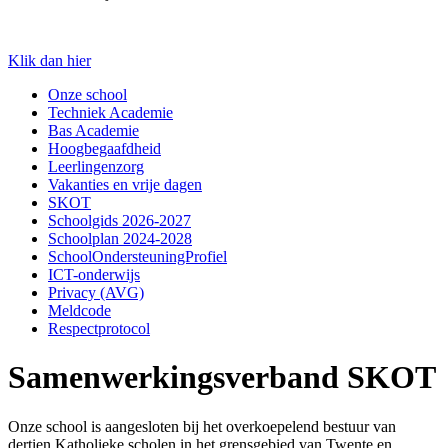
Klik dan hier
Onze school
Techniek Academie
Bas Academie
Hoogbegaafdheid
Leerlingenzorg
Vakanties en vrije dagen
SKOT
Schoolgids 2026-2027
Schoolplan 2024-2028
SchoolOndersteuningProfiel
ICT-onderwijs
Privacy (AVG)
Meldcode
Respectprotocol
Samenwerkingsverband SKOT
Onze school is aangesloten bij het overkoepelend bestuur van
dertien Katholieke scholen in het grensgebied van Twente en