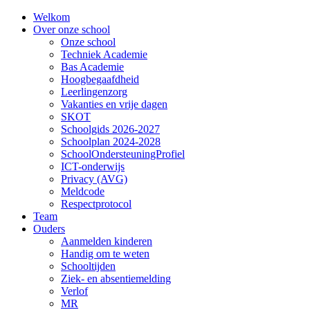
Welkom
Over onze school
Onze school
Techniek Academie
Bas Academie
Hoogbegaafdheid
Leerlingenzorg
Vakanties en vrije dagen
SKOT
Schoolgids 2026-2027
Schoolplan 2024-2028
SchoolOndersteuningProfiel
ICT-onderwijs
Privacy (AVG)
Meldcode
Respectprotocol
Team
Ouders
Aanmelden kinderen
Handig om te weten
Schooltijden
Ziek- en absentiemelding
Verlof
MR