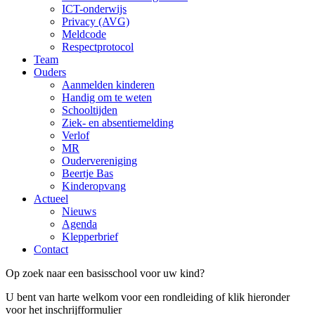
ICT-onderwijs
Privacy (AVG)
Meldcode
Respectprotocol
Team
Ouders
Aanmelden kinderen
Handig om te weten
Schooltijden
Ziek- en absentiemelding
Verlof
MR
Oudervereniging
Beertje Bas
Kinderopvang
Actueel
Nieuws
Agenda
Klepperbrief
Contact
Op zoek naar een basisschool voor uw kind?
U bent van harte welkom voor een rondleiding of klik hieronder
voor het inschrijfformulier