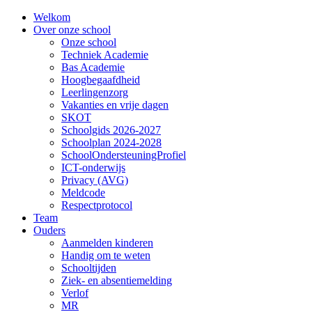
Welkom
Over onze school
Onze school
Techniek Academie
Bas Academie
Hoogbegaafdheid
Leerlingenzorg
Vakanties en vrije dagen
SKOT
Schoolgids 2026-2027
Schoolplan 2024-2028
SchoolOndersteuningProfiel
ICT-onderwijs
Privacy (AVG)
Meldcode
Respectprotocol
Team
Ouders
Aanmelden kinderen
Handig om te weten
Schooltijden
Ziek- en absentiemelding
Verlof
MR