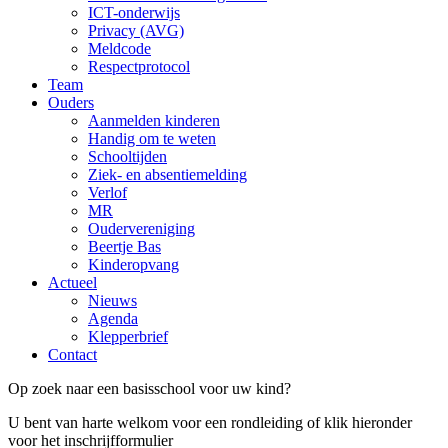
ICT-onderwijs
Privacy (AVG)
Meldcode
Respectprotocol
Team
Ouders
Aanmelden kinderen
Handig om te weten
Schooltijden
Ziek- en absentiemelding
Verlof
MR
Oudervereniging
Beertje Bas
Kinderopvang
Actueel
Nieuws
Agenda
Klepperbrief
Contact
Op zoek naar een basisschool voor uw kind?
U bent van harte welkom voor een rondleiding of klik hieronder
voor het inschrijfformulier